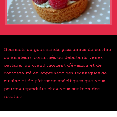
Gourmets ou gourmands, passionnés de cuisine
ou amateurs, confirmés ou débutants venez
partager un grand moment d'évasion et de
convivialité en apprenant des techniques de
cuisine et de pâtisserie spécifiques que vous
pourrez reproduire chez vous sur bien des
recettes.