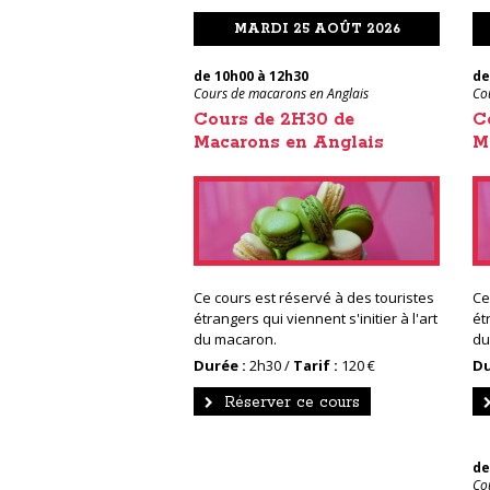
MARDI 25 AOÛT 2026
de 10h00 à 12h30
de
Cours de macarons en Anglais
Co
Cours de 2H30 de
C
Macarons en Anglais
M
Ce cours est réservé à des touristes
Ce
étrangers qui viennent s'initier à l'art
ét
du macaron.
du
Durée :
2h30 /
Tarif :
120 €
Du
Réserver ce cours
de
Cou