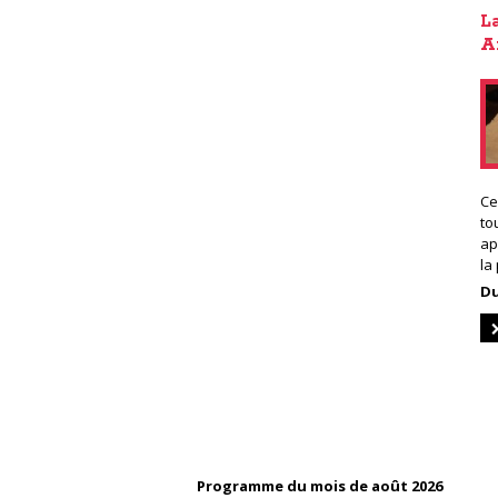
L
A
Ce
to
ap
la
Du
Programme du mois de août 2026