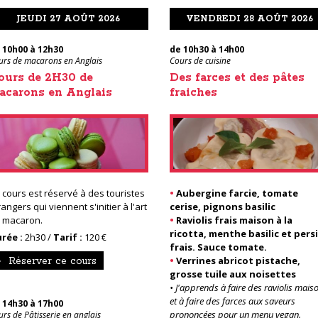
JEUDI 27 AOÛT 2026
VENDREDI 28 AOÛT 2026
 10h00 à 12h30
de 10h30 à 14h00
urs de macarons en Anglais
Cours de cuisine
ours de 2H30 de
Des farces et des pâtes
acarons en Anglais
fraiches
 cours est réservé à des touristes
•
Aubergine farcie, tomate
rangers qui viennent s'initier à l'art
cerise, pignons basilic
 macaron.
•
Raviolis frais maison à la
ricotta, menthe basilic et persi
rée :
2h30 /
Tarif :
120 €
frais. Sauce tomate.
•
Verrines abricot pistache,
Réserver ce cours
grosse tuile aux noisettes
• J'apprends à faire des raviolis mais
et à faire des farces aux saveurs
 14h30 à 17h00
prononcées pour un menu vegan.
rs de Pâtisserie en anglais