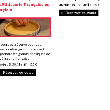
a Pâtisserie Française en
Durée :
3h30 /
Tarif :
120 €
nglais
Réserver ce cours
 cours est réservé pour des
uristes étrangers qui viennent
prendre les grands classiques de
 pâtisserie française.
rée :
2h30 /
Tarif :
120 €
Réserver ce cours